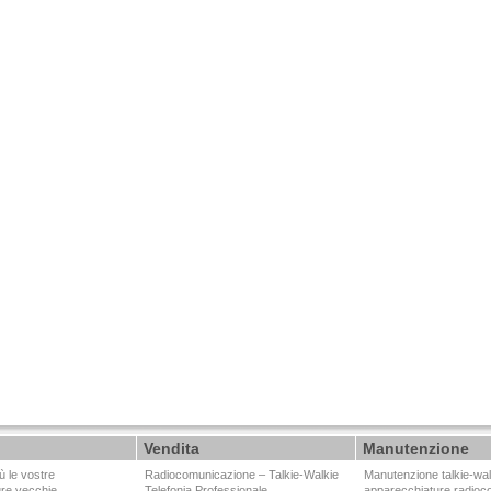
Vendita
Manutenzione
ù le vostre
Radiocomunicazione – Talkie-Walkie
Manutenzione talkie-wal
ure vecchie…
Telefonia Professionale
apparecchiature radioc