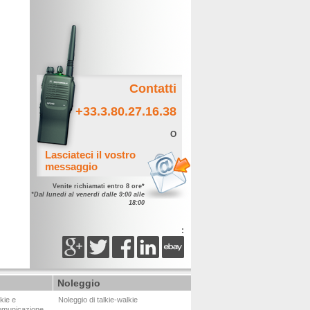
Contatti
+33.3.80.27.16.38
O
Lasciateci il vostro
messaggio
Venite richiamati entro 8 ore*
*Dal lunedi al venerdi dalle 9:00 alle
18:00
:
Noleggio
kie e
Noleggio di talkie-walkie
omunicazione