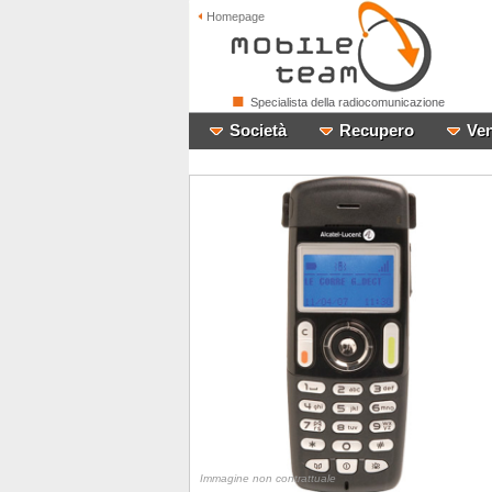
Homepage
Specialista della radiocomunicazione
Società
Recupero
Ven
Immagine non contrattuale