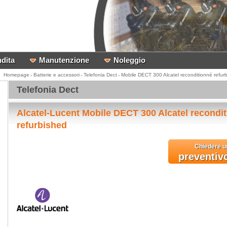
dita
Manutenzione
Noleggio
Homepage
Batterie e accessori
Telefonia Dect
Mobile DECT 300 Alcatel reconditionné refur
>
>
>
Telefonia Dect
Alcatel-Lucent Mobile DECT 300 Alcatel recondi
refurbished
Chiedere u
preventiv