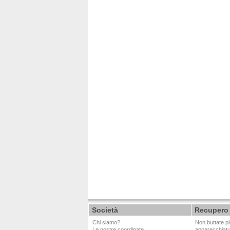
Società
Recupero
Chi siamo?
Non buttate pi
Le nostre coordinate
apparecchiat