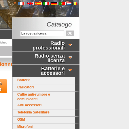
Catalogo
Radio
bished
professionali
Radio senza
licenza
tionné
Batterie e
accessori
Batterie
n
Caricatori
o
Cuffie anti-rumore e
comunicanti
Altri accessori
Telefonia Satellitare
GSM
Microfoni