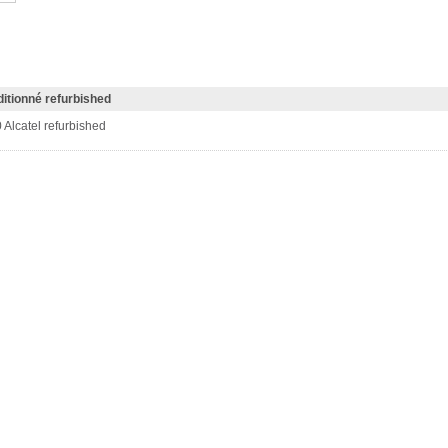
itionné refurbished
Alcatel refurbished